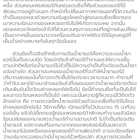
หนึ่ง ส่วนคอมเพรสเซอร์กับคอนเดนซิ่งก็คือส่วนของแอร์ที่มี
พัดลมวางอยู่ข้างนอก ทำหน้าที่เปลี่ยนอากาศภายนอกที่มีความดัน
ต่ำเป็นของเหลวด้วยความดันสูงไหลเข้าสู่คอนเดนซิ่งเพื่อกรอง
เอาความร้อนจากของเหลวออกไปไม่ให้เกิดการระเหย จากนั้น
ของเหลวจะไหลต่อเข้าไปที่ส่วนควบคุมการระเหยที่อยู่ภายในเปลี่ยน
เป็นอากาศเย็นออกมาจากเครื่องปรับอากาศให้เราได้มีอุณหภูมิที่
เย็นฉ่ำอย่างสบายกันในทุกวันนั่นเอง
ส่วนข้อเท็จจริงสำหรับการเติมน้ำยาแอร์คือความระบบน้ำยา
แอร์นั้นเป็นระบบปิด โดยปกติแล้วถ้าแอร์ทำงานและให้ความเย็น
ตามปกติหรือท่อน้ำยาแอร์ไม่รั่วก็ไม่มีความจำเป็นที่จะต้องเติมน้ำยา
แต่อย่างใด ส่วนการระเหยของน้ำยาแอร์ที่จะทำให้น้ำยาแอร์มี
ปริมาณลดลงนั้นก็อาจจะเกิดขึ้นได้แต่ระยะเวลานานมาก คำถามที่
ว่าทำไมเวลามีช่างมาล้างแอร์แล้วถึงชอบบอกว่าน้ำยาแอร์ขาดต้อง
เติมเพิ่มอันนี้จะโดนช่างหลอกใช่หรือไม่ ข้อนี้คำตอบคือทั้งเป็นไปได้
และอาจจะโดนหลอกก็เป็นได้ เพราะฉะนั้นความรู้ที่ควรจะมีไว้ติดตัว
อีกอย่าง คือ การตรวจเช็คน้ำยาแอร์ด้วยตัวเองเพื่อที่จะได้ไม่โดน
ช่างหลอกอีกต่อไป วิธีการก็คือ เปิดแอร์ทิ้งไว้ประมาณ 15 นาทีจน
แอร์เย็น แล้วไปเช็คตรงตู้คอมเพรสเซอร์ถ้าพัดลมทำงานแล้วมีลด
ร้อนปล่อยออกมาแสดงว่าแอร์ทำงานตามปกติ ไม่จำเป็นต้องเติม
น้ำยาแอร์ แต่หากลมที่ออกมาจากคอมเพรสเซอร์เย็นแสดงว่า
น้ำยาแอร์น้อยหรือคอมเพรสเซอร์ทำงานผิดปกติ อาจจะต้องเรียก
ว่าแอร์มาตรวจสอบว่ามีน้ำยาแอร์รั่วหรือเปล่า ส่วนการตรวจเช็ค