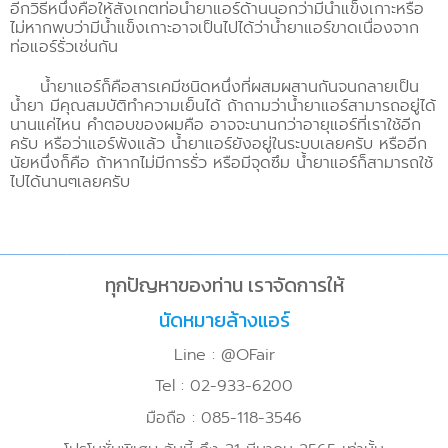
อีกวิธีหนึ่งคือให้สังเกตท่อน้ำยาแอร์ด้านนอกว่ามีน้ำแข็งเกาะหรือ
ไม่หากพบว่ามีน้ำแข็งเกาะอาจเป็นไปได้ว่าน้ำยาแอร์ขาดเนื่องจาก
ท่อแอร์รั่วเช่นกัน
น้ำยาแอร์ก็คือสารเคมีชนิดหนึ่งที่ผสมผสานกันจนกลายเป็น
น้ำยา มีคุณสมบัติทำความเย็นได้ ถ้าถามว่าน้ำยาแอร์สามารถอยู่ได้
นานแค่ไหน คำตอบของผมคือ อาจจะนานกว่าอายุแอร์ที่เราใช้อีก
ครับ หรือว่าแอร์พังแล้ว น้ำยาแอร์ยังอยู่ในระบบเลยครับ หรืออีก
นัยหนึ่งก็คือ ถ้าหากไม่มีการรั่ว หรือมีจุดซึม น้ำยาแอร์ก็สามารถใช้
ไปได้นานๆเลยครับ
ทุกปัญหาของท่าน เราจัดการให้
นัดหมายล้างแอร์
Line : @OFair
Tel : 02-933-6200
มือถือ : 085-118-3546