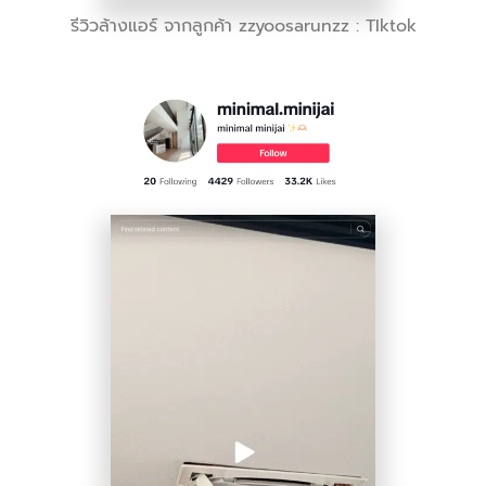
รีวิวล้างแอร์ จากลูกค้า zzyoosarunzz : TIktok